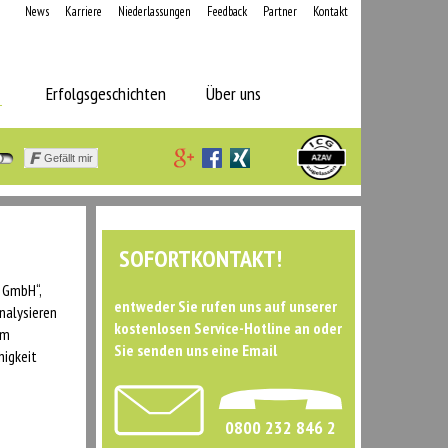
News
Karriere
Niederlassungen
Feedback
Partner
Kontakt
Erfolgsgeschichten
Über uns
Gefällt mir
SOFORTKONTAKT!
V GmbH“,
entweder Sie rufen uns auf unserer
analysieren
kostenlosen Service-Hotline an oder
em
Sie senden uns eine Email
higkeit
0800 232 846 2