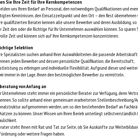
en Sie Ihre Zeit für Ihre Kernkompetenzen
elden uns Ihren Bedarf an Personal, den notwendigen Qualifikationen und even
igten Kenntnissen, den Einsatzzeitpunkt und den Ort – den Rest übernehmen wi
e qualifizierten Berater kennen alle unsere Bewerber und deren Ausbildung, so 
r Zeit den oder die Richtige für Ihr Unternehmen auswählen können. So sparen 
olle Zeit und können sich auf Ihre Kernkompetenzen konzentrieren.
richtige Selektion
e Spezialisten suchen anhand Ihrer Auswahlkriterien die passende Arbeitskraft 
ennen jeden Bewerber und dessen persönliche Qualifikation, die Bereitschaft,
tleistung zu erbringen und individuelle Flexibilität. Aufgrund dieser und weite
wir immer in der Lage, Ihnen den bestmöglichen Bewerber zu vermitteln.
beratung von Anfang an
hr Unternehmen steht immer ein persönlicher Berater zur Verfügung, denn Vertr
ennen. So sollte anhand einer gemeinsam erarbeiteten Stellenbeschreibung/An
onalstruktur aufgenommen werden, um so den bestehenden Bedarf an Fachkrä
hätzen zu können. Unser Wissen um Ihren Berieb unterliegt selbstverständlich
aulichkeit.
erater steht Ihnen mit Rat und Tat zur Seite, ob Sie Auskünfte zur Weiterbildung
förderung oder weitere Fragen haben.