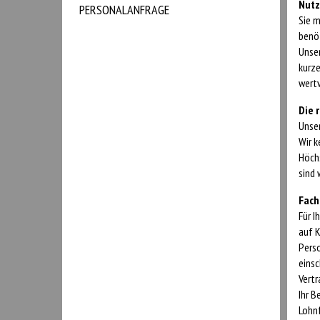
Nutz
PERSONALANFRAGE
Sie m
benöt
Unser
kurze
wertv
Die 
Unser
Wir k
Höchs
sind 
Fach
Für I
auf K
Pers
einsc
Vertr
Ihr B
Lohn